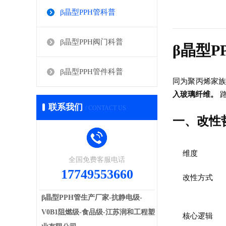
β晶型PPH管科普
β晶型PPH阀门科普
β晶型P
β晶型PPH管件科普
同为聚丙烯家族
路
入玻璃纤维。
联系我们
/ CONTACT US
一、改性哲
维度
全国免费客服电话
17749553660
改性方式
β晶型PPH管生产厂家-抗静电级-
V0B1阻燃级-食品级-江苏润和工程塑
核心逻辑