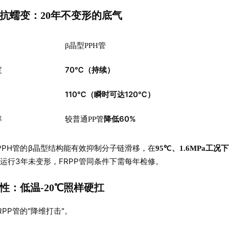
耐温与抗蠕变：20年不变形的底气
β晶型PPH管
70℃（持续）
度
110℃（瞬时可达120℃）
降低60%
率
较普通PP管
PPH管的β晶型结构能有效抑制分子链滑移，在
95℃、1.6MPa工
管运行3年未变形，FRPP管同条件下需每年检修。
冲击性：低温-20℃照样硬扛
RPP管的"降维打击"。