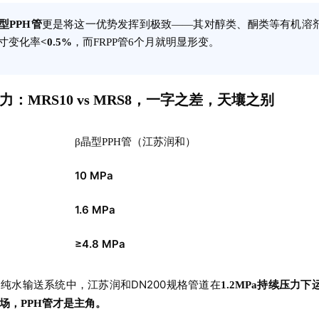
型PPH管
更是将这一优势发挥到极致——其对醇类、酮类等有机溶剂的
寸变化率
<0.5%
，而FRPP管6个月就明显形变。
压能力：MRS10 vs MRS8，一字之差，天壤之别
β晶型PPH管（江苏润和）
10 MPa
1.6 MPa
≥4.8 MPa
纯水输送系统中，江苏润和DN200规格管道在
1.2MPa持续压力
场，PPH管才是主角。