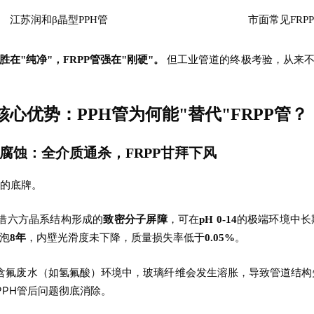
江苏润和β晶型PPH管
市面常见FRP
但工业管道的终极考验，从来不
管胜在"纯净"，FRPP管强在"刚硬"。
心优势：PPH管为何能"替代"FRPP管？
耐化学腐蚀：全介质通杀，FRPP甘拜下风
硬的底牌。
凭借六方晶系结构形成的
，可在
的极端环境中长
致密分子屏障
pH 0-14
泡
，内壁光滑度未下降，质量损失率低于
。
8年
0.05%
在含氟废水（如氢氟酸）环境中，玻璃纤维会发生溶胀，导致管道结构
PPH管后问题彻底消除。