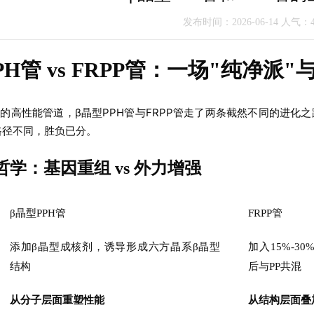
发布时间：2026-06-14 人气：
PH管 vs FRPP管：一场"纯净派
的高性能管道，β晶型PPH管与FRPP管走了两条截然不同的进化之
径不同，胜负已分。
学：基因重组 vs 外力增强
β晶型PPH管
FRPP管
添加β晶型成核剂，诱导形成六方晶系β晶型
加入15%-
结构
后与PP共混
从分子层面重塑性能
从结构层面叠