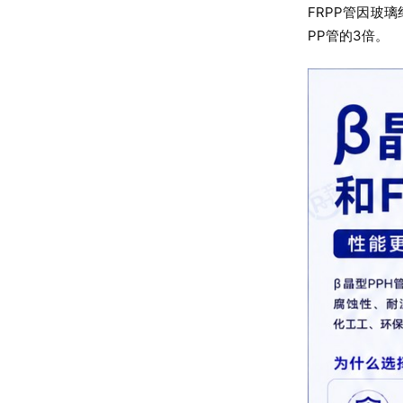
FRPP管因玻
PP管的3倍。