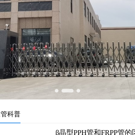
H管科普
β晶型PPH管和FRPP管