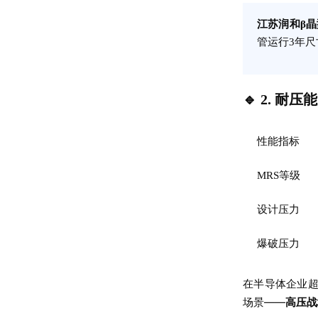
江苏润和β晶
管运行3年尺
🔹 2. 耐
性能指标
MRS等级
设计压力
爆破压力
在半导体企业超
场景——
高压战