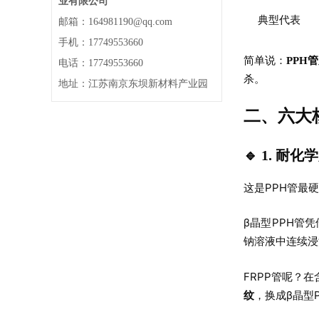
业有限公司
典型代表
邮箱：164981190@qq.com
手机：17749553660
简单说：
PPH
电话：17749553660
杀。
地址：江苏南京东坝新材料产业园
二、六大核
🔹 1. 
这是PPH管最
β晶型PPH管
钠溶液中连续浸
FRPP管呢？
，换成β晶型
纹