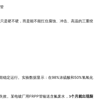
P管
只是硬不硬，而是能不能扛住腐蚀、冲击、高温的三重绞
期稳定运行。实验数据显示：在98%浓硫酸和50%氢氧化
失效。某电镀厂用FRPP管输送含氟废水，
3个月就出现裂