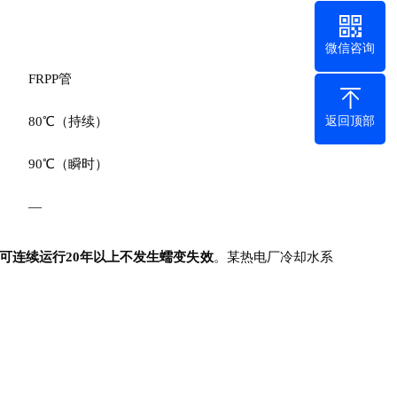
微信咨询
FRPP管
80℃（持续）
返回顶部
90℃（瞬时）
—
。某热电厂冷却水系
况下可连续运行20年以上不发生蠕变失效