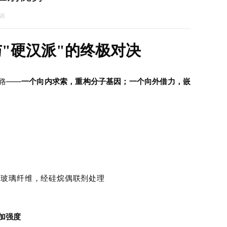
48
"与"硬汉派"的终极对决
路——
一个向内求索，重构分子基因；一个向外借力，嵌
30%玻璃纤维，经硅烷偶联剂处理
加强度