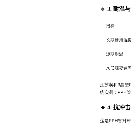
🔹 3. 
指标
长期使用温
短期耐温
70℃蠕变速
江苏润和β晶型
统实测：PPH
🔹 4. 抗
这是PPH管对F