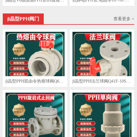
β晶型V0级阻燃PPH管B1级难燃V0V2级阻燃
抗静电PPH管,电阻率10⁶-10⁹Ω,导静电防静电且阻燃
β晶型PPH阀门
查看更多 +
β晶型PPH双由令热熔球阀Q61F-10S-均聚聚丙烯
β晶型PPH法兰球阀Q41F-10S均聚聚丙烯