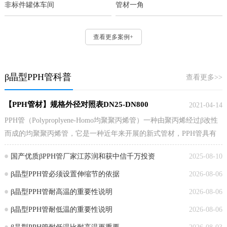
非标件罐体车间
管材一角
查看更多案例+
β晶型PPH管科普
查看更多>>
【PPH管材】规格外径对照表DN25-DN800
2021-04-14
PPH管（Polyproplyene-Homo均聚聚丙烯管）一种由聚丙烯经过β改性
而成的均聚聚丙烯管，它是一种近年来开展的新式管材，PPH管具有
均匀细腻的Beta晶型结构，具有热定型性好、耐高温、抗化学药性
国产优质βPPH管厂家江苏润和获中信千万投资
2025-08-10
佳、可蠕变、张力大、绝缘性好、不溶于有机溶剂、不干裂、无毒性
等特性。
β晶型PPH管必须设置伸缩节的依据
2026-08-06
β晶型PPH管耐高温的重要性说明
2026-08-06
β晶型PPH管耐低温的重要性说明
2026-08-06