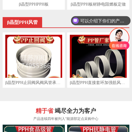
β晶型PPHPPH板
β晶型PPH板材静电阻燃板定做
可以介绍下你们的产品么
β晶型PPH风管
查看更多 +
β晶型PPH止回阀风阀风管承插焊接DN15-DN2000
β晶型PPH直接套环加强筋风管承插焊接DN15-DN2000
精于省
竭尽全力为客户
产品连续四年被列入“能源部定点采购中心