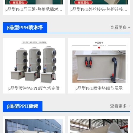
β晶型PPH异三通-热熔承插对焊-一体成型
β晶型PPH外丝接头-热熔连接-均聚聚丙烯
β晶型PPH喷淋塔
查看更多 +
β晶型喷淋塔PPH废气塔定做
β晶型PPH喷淋塔细节展示
β晶型PPH储罐
查看更多 +