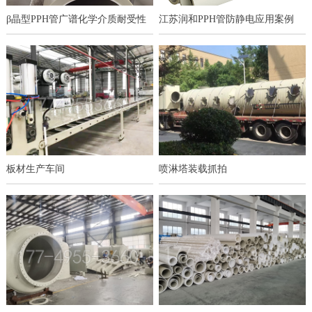
β晶型PPH管广谱化学介质耐受性
江苏润和PPH管防静电应用案例
板材生产车间
喷淋塔装载抓拍