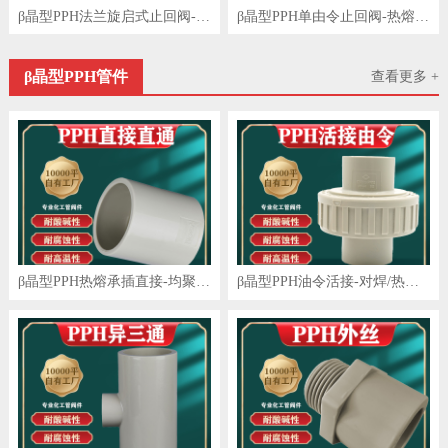
β晶型PPH法兰旋启式止回阀-均聚聚丙烯
β晶型PPH单由令止回阀-热熔连接-均聚聚丙烯
β晶型PPH管件
查看更多 +
β晶型PPH热熔承插直接-均聚聚丙烯
β晶型PPH油令活接-对焊/热熔连接-均聚聚丙烯