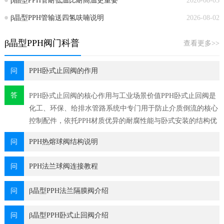
β晶型PPH管耐低温比耐高温更重要
2026-08-03
β晶型PPH管输送四氢呋喃说明
2026-08-02
β晶型PPH阀门科普
查看更多>>
问
PPH卧式止回阀的作用
答
PPH卧式止回阀的核心作用与工业场景价值PPH卧式止回阀是
化工、环保、给排水管路系统中专门用于防止介质倒流的核心
控制配件，依托PPH材质优异的耐腐性能与卧式安装的结构优
势，解决了传统金属止回阀在强腐蚀场景易锈蚀卡滞、立式安
问
PPH热熔球阀结构说明
装受空间限制的行业痛点，是保
问
PPH法兰球阀连接教程
问
β晶型PPH法兰隔膜阀介绍
问
β晶型PPH卧式止回阀介绍