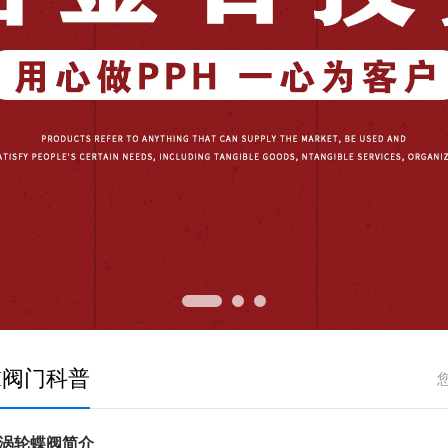
H阀门科普
动涡轮蝶阀简介