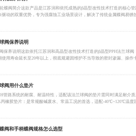
动涡轮蝶阀简介这款产品是江苏润和依托成熟的β晶型改性技术打造的核心管
余驱动的双重优势，专为强腐蚀工业场景设计，解决了传统金属蝶阀易锈
兰球阀保养说明
兰球阀保养说明这款依托江苏润和高晶型改性技术打造的β晶型PPH法兰球
期使用寿命延长至20年以上，彻底规避因维护不当导致的密封渗漏、操作
兰球阀用什么垫片
PPH管路系统的耐腐、耐温特性，适配该法兰球阀的垫片需同时满足耐介
元乙丙橡胶垫片‌：是常规酸碱废水、常温工况的首选，适配-40℃~120℃温
轮蝶阀和手柄蝶阀规格怎么选型