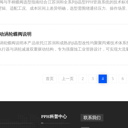
蝶阀与手柄蝶阀选型指南结合江苏润和全系列β晶型PPH管路系统的技术标准，
逻辑、适配工况、成本区间上差异明确，选型需围绕通径压力、操作场景
气动涡轮蝶阀说明
动涡轮蝶阀说明本产品依托江苏润和成熟的β晶型改性均聚聚丙烯技术体系打造，阀体
执行器与涡轮减速双重驱动结构，专为强腐蚀工业管路设计，可实现大流
首页
上一页
2
3
4
5
6
PPH科普中心
联系我们