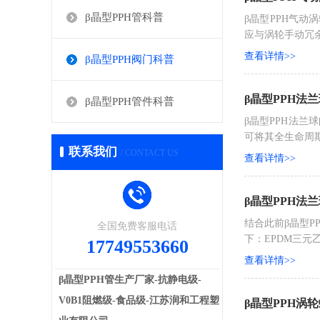
β晶型PPH管科普
β晶型PPH气
应与涡轮手动冗
查看详情>>
β晶型PPH阀门科普
β晶型PPH法
β晶型PPH管件科普
β晶型PPH法
可将其全生命周
联系我们
/ CONTACT US
查看详情>>
β晶型PPH法
结合此前β晶型
全国免费客服电话
下：‌EPDM三
17749553660
查看详情>>
β晶型PPH管生产厂家-抗静电级-
V0B1阻燃级-食品级-江苏润和工程塑
β晶型PPH涡