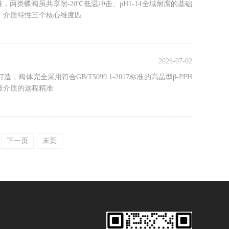
两类蝶阀虽共享耐-20℃低温冲击、pH1-14全域耐腐的基础
、介质特性三个核心维度匹
2026-07-02
完全采用符合GB/T5099.1-2017标准的高晶型β-PPH
量介质的远程精准
下一页
末页