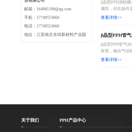
业有限公司
β晶型PPH涡轮
属性，但在操作
邮箱：164981190@qq.com
手机：17749553660
查看详情>>
电话：17749553660
地址：江苏南京东坝新材料产业园
β晶型PPH管
β晶型PPH管气
材质，融合气动
查看详情>>
关于我们
PPH产品中心